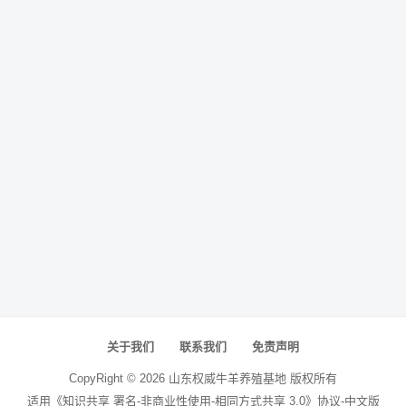
关于我们
联系我们
免责声明
CopyRight ©
2026
山东权威牛羊养殖基地
版权所有
适用《知识共享 署名-非商业性使用-相同方式共享 3.0》协议-中文版