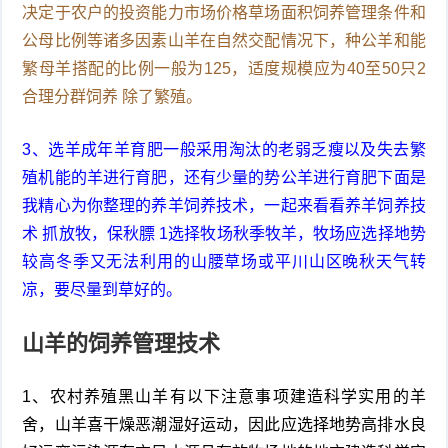
决定于农户的投资能力市场价格草场面积饲养管理条件和
公母比例等诸多因素山羊在自然交配情况下，种公羊和能
繁母羊搭配的比例一般为125，适度规模应为40至50只2
合理分群饲养 除了繁殖。
3、选羊成年羊育肥一般采用淘汰的老弱乏瘦以及失去繁
殖机能的羊进行育肥，还有少量的势公羊进行育肥下面是
我精心为你整理的养羊饲养技术，一起来看看养羊饲养技
术 抓放牧，保秋膘 1选择牧场秋季牧羊，牧场应选择地势
较高冬季又无法利用的山腰草场或平川山区晚秋天气转
凉，要尽量到草好的。
山羊的饲养管理技术
1、农村养殖黑山羊有以下注意事项建造科学实用的羊
舍，山羊喜干燥恶潮湿好运动，因此应选择地势高排水良