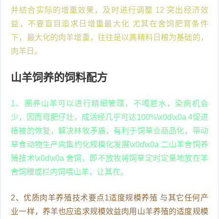
并结合实际的增重效果，及时进行调整 12 突出经济效
益，不要盲目追求日增重最大化 尤其在舍饲肥育条件
下，最大化的肉羊增重，往往是以高精料日粮为基础的，
肉羊日。
山羊饲养的饲料配方
1、圈养山羊可以进行精细管理，不喝脏水，染病机会
少，因而母肥仔壮，成活经几乎可达100%\x0d\x0a 4促进
植被的恢复，解决林牧矛盾，有利于饲草业商品化，带动
草食动物生产向集约化规模化发展\x0d\x0a 二山羊舍饲养
殖技术\x0d\x0a 舍饲，即不放牧将饲草定时定量地放在羊
舍饲槽或栏内饲喂山羊，让其在。
2、优质肉羊养殖技术要点1适度规模养殖 与其它任何产
业一样，养羊也应追求规模效益肉用山羊养殖的适度规模