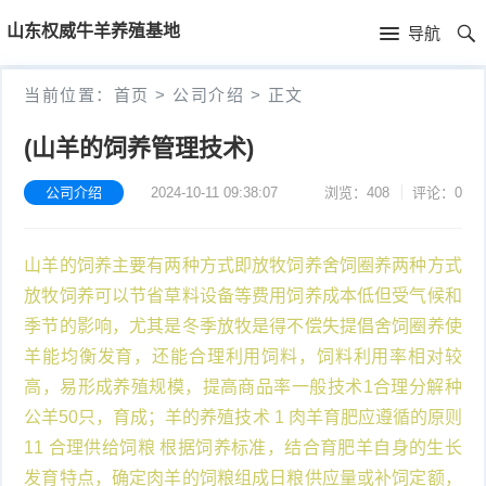
首
山东权威牛羊养殖基地
导航
页
首
当前位置：
首页
>
公司介绍
>
正文
页
公
(山羊的饲养管理技术)
司
公司介绍
2024-10-11 09:38:07
浏览：408
评论：0
介
山羊的饲养主要有两种方式即放牧饲养舍饲圈养两种方式
绍
放牧饲养可以节省草料设备等费用饲养成本低但受气候和
季节的影响，尤其是冬季放牧是得不偿失提倡舍饲圈养使
羊能均衡发育，还能合理利用饲料，饲料利用率相对较
高，易形成养殖规模，提高商品率一般技术1合理分解种
公羊50只，育成；羊的养殖技术 1 肉羊育肥应遵循的原则
11 合理供给饲粮 根据饲养标准，结合育肥羊自身的生长
发育特点，确定肉羊的饲粮组成日粮供应量或补饲定额，