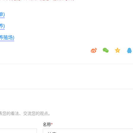
单)
养)
养殖场)
表您的看法、交流您的观点。
名称
*