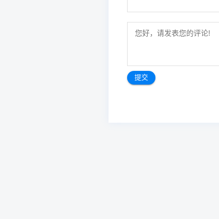
文
章
导
航