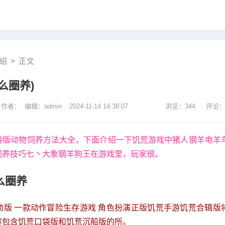
绍
>
正文
么圈养)
作者： 编辑：admin
2024-11-14 14:38:07
浏览：344
评论：
饥荒手游版动物饲养方法大全，下面介绍一下饥荒游戏中猪人钢羊电羊
饲养技巧七丶大象钢羊狗王在游戏里，玩家很。
么圈养
荒移动版 一款动作冒险生存游戏 角色扮演正版饥荒手游饥荒合辑版
容包含饥荒口袋版和饥荒沉船版的所。